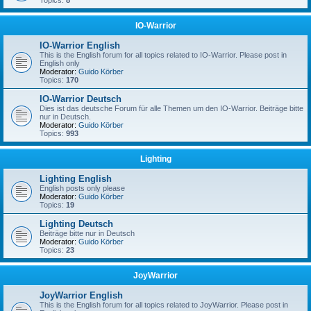
Topics:
8
IO-Warrior
IO-Warrior English
This is the English forum for all topics related to IO-Warrior. Please post in
English only
Moderator:
Guido Körber
Topics:
170
IO-Warrior Deutsch
Dies ist das deutsche Forum für alle Themen um den IO-Warrior. Beiträge bitte
nur in Deutsch.
Moderator:
Guido Körber
Topics:
993
Lighting
Lighting English
English posts only please
Moderator:
Guido Körber
Topics:
19
Lighting Deutsch
Beiträge bitte nur in Deutsch
Moderator:
Guido Körber
Topics:
23
JoyWarrior
JoyWarrior English
This is the English forum for all topics related to JoyWarrior. Please post in