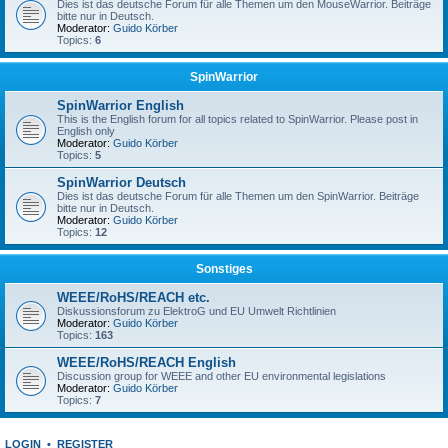
Dies ist das deutsche Forum für alle Themen um den MouseWarrior. Beiträge
bitte nur in Deutsch.
Moderator:
Guido Körber
Topics:
6
SpinWarrior
SpinWarrior English
This is the English forum for all topics related to SpinWarrior. Please post in
English only
Moderator:
Guido Körber
Topics:
5
SpinWarrior Deutsch
Dies ist das deutsche Forum für alle Themen um den SpinWarrior. Beiträge
bitte nur in Deutsch.
Moderator:
Guido Körber
Topics:
12
Sonstiges
WEEE/RoHS/REACH etc.
Diskussionsforum zu ElektroG und EU Umwelt Richtlinien
Moderator:
Guido Körber
Topics:
163
WEEE/RoHS/REACH English
Discussion group for WEEE and other EU environmental legislations
Moderator:
Guido Körber
Topics:
7
LOGIN
•
REGISTER