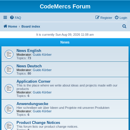
CodeMercs Forum
FAQ
Register
Login
S
Home
Board index
e
It is currently Sun Aug 09, 2026 11:08 am
a
News
r
News English
c
Moderator:
Guido Körber
Topics:
73
h
News Deutsch
Moderator:
Guido Körber
Topics:
80
Application Corner
This is the place where we write about ideas and projects made with our
products
Moderator:
Guido Körber
Topics:
6
Anwendungsecke
Hier schreiben wir über Ideen und Projekte mit unseren Produkten
Moderator:
Guido Körber
Topics:
6
Product Change Notices
This forum lists our product change notices.