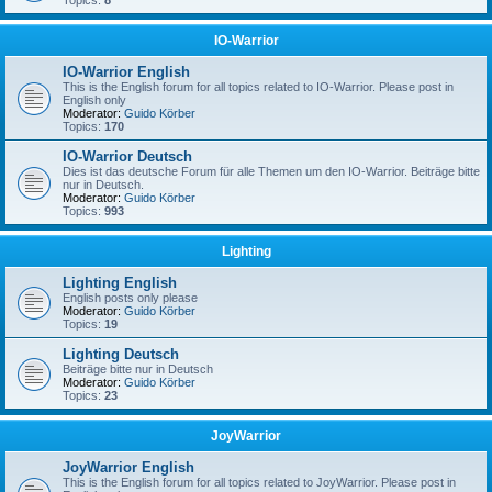
Topics:
8
IO-Warrior
IO-Warrior English
This is the English forum for all topics related to IO-Warrior. Please post in
English only
Moderator:
Guido Körber
Topics:
170
IO-Warrior Deutsch
Dies ist das deutsche Forum für alle Themen um den IO-Warrior. Beiträge bitte
nur in Deutsch.
Moderator:
Guido Körber
Topics:
993
Lighting
Lighting English
English posts only please
Moderator:
Guido Körber
Topics:
19
Lighting Deutsch
Beiträge bitte nur in Deutsch
Moderator:
Guido Körber
Topics:
23
JoyWarrior
JoyWarrior English
This is the English forum for all topics related to JoyWarrior. Please post in