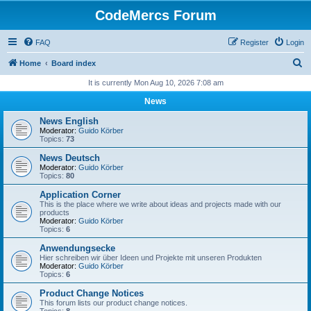
CodeMercs Forum
FAQ
Register
Login
S
Home
Board index
e
It is currently Mon Aug 10, 2026 7:08 am
a
News
r
News English
c
Moderator:
Guido Körber
Topics:
73
h
News Deutsch
Moderator:
Guido Körber
Topics:
80
Application Corner
This is the place where we write about ideas and projects made with our
products
Moderator:
Guido Körber
Topics:
6
Anwendungsecke
Hier schreiben wir über Ideen und Projekte mit unseren Produkten
Moderator:
Guido Körber
Topics:
6
Product Change Notices
This forum lists our product change notices.