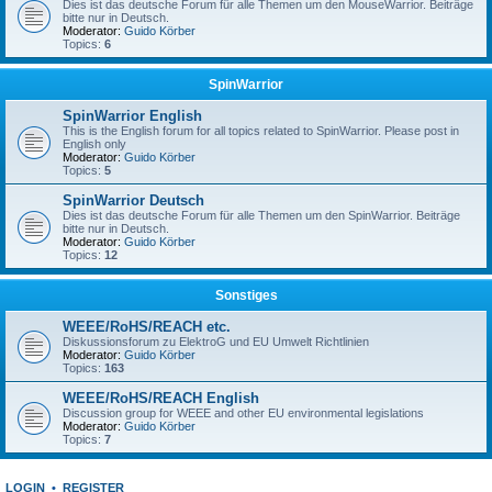
Dies ist das deutsche Forum für alle Themen um den MouseWarrior. Beiträge
bitte nur in Deutsch.
Moderator:
Guido Körber
Topics:
6
SpinWarrior
SpinWarrior English
This is the English forum for all topics related to SpinWarrior. Please post in
English only
Moderator:
Guido Körber
Topics:
5
SpinWarrior Deutsch
Dies ist das deutsche Forum für alle Themen um den SpinWarrior. Beiträge
bitte nur in Deutsch.
Moderator:
Guido Körber
Topics:
12
Sonstiges
WEEE/RoHS/REACH etc.
Diskussionsforum zu ElektroG und EU Umwelt Richtlinien
Moderator:
Guido Körber
Topics:
163
WEEE/RoHS/REACH English
Discussion group for WEEE and other EU environmental legislations
Moderator:
Guido Körber
Topics:
7
LOGIN
•
REGISTER