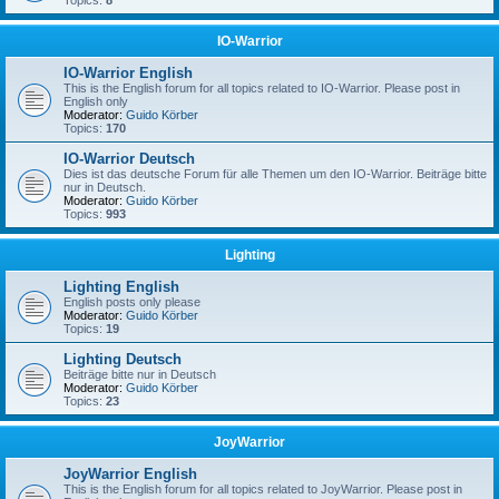
Topics:
8
IO-Warrior
IO-Warrior English
This is the English forum for all topics related to IO-Warrior. Please post in
English only
Moderator:
Guido Körber
Topics:
170
IO-Warrior Deutsch
Dies ist das deutsche Forum für alle Themen um den IO-Warrior. Beiträge bitte
nur in Deutsch.
Moderator:
Guido Körber
Topics:
993
Lighting
Lighting English
English posts only please
Moderator:
Guido Körber
Topics:
19
Lighting Deutsch
Beiträge bitte nur in Deutsch
Moderator:
Guido Körber
Topics:
23
JoyWarrior
JoyWarrior English
This is the English forum for all topics related to JoyWarrior. Please post in