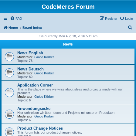
CodeMercs Forum
FAQ
Register
Login
S
Home
Board index
e
It is currently Mon Aug 10, 2026 5:11 am
a
News
r
News English
c
Moderator:
Guido Körber
Topics:
73
h
News Deutsch
Moderator:
Guido Körber
Topics:
80
Application Corner
This is the place where we write about ideas and projects made with our
products
Moderator:
Guido Körber
Topics:
6
Anwendungsecke
Hier schreiben wir über Ideen und Projekte mit unseren Produkten
Moderator:
Guido Körber
Topics:
6
Product Change Notices
This forum lists our product change notices.