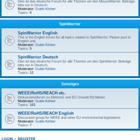
Dies ist das deutsche Forum für alle Themen um den MouseWarrior. Beiträge
bitte nur in Deutsch.
Moderator:
Guido Körber
Topics:
6
SpinWarrior
SpinWarrior English
This is the English forum for all topics related to SpinWarrior. Please post in
English only
Moderator:
Guido Körber
Topics:
5
SpinWarrior Deutsch
Dies ist das deutsche Forum für alle Themen um den SpinWarrior. Beiträge
bitte nur in Deutsch.
Moderator:
Guido Körber
Topics:
12
Sonstiges
WEEE/RoHS/REACH etc.
Diskussionsforum zu ElektroG und EU Umwelt Richtlinien
Moderator:
Guido Körber
Topics:
163
WEEE/RoHS/REACH English
Discussion group for WEEE and other EU environmental legislations
Moderator:
Guido Körber
Topics:
7
LOGIN
•
REGISTER