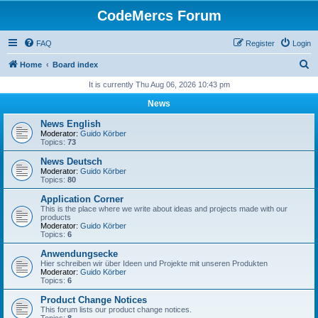
CodeMercs Forum
FAQ
Register
Login
S
Home
Board index
e
It is currently Thu Aug 06, 2026 10:43 pm
a
News
r
News English
c
Moderator:
Guido Körber
Topics:
73
h
News Deutsch
Moderator:
Guido Körber
Topics:
80
Application Corner
This is the place where we write about ideas and projects made with our
products
Moderator:
Guido Körber
Topics:
6
Anwendungsecke
Hier schreiben wir über Ideen und Projekte mit unseren Produkten
Moderator:
Guido Körber
Topics:
6
Product Change Notices
This forum lists our product change notices.