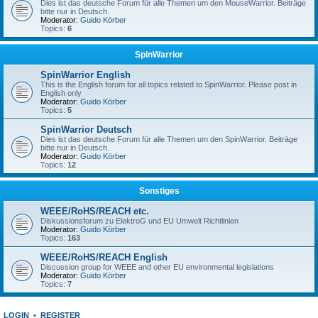
Dies ist das deutsche Forum für alle Themen um den MouseWarrior. Beiträge
bitte nur in Deutsch.
Moderator:
Guido Körber
Topics:
6
SpinWarrior
SpinWarrior English
This is the English forum for all topics related to SpinWarrior. Please post in
English only
Moderator:
Guido Körber
Topics:
5
SpinWarrior Deutsch
Dies ist das deutsche Forum für alle Themen um den SpinWarrior. Beiträge
bitte nur in Deutsch.
Moderator:
Guido Körber
Topics:
12
Sonstiges
WEEE/RoHS/REACH etc.
Diskussionsforum zu ElektroG und EU Umwelt Richtlinien
Moderator:
Guido Körber
Topics:
163
WEEE/RoHS/REACH English
Discussion group for WEEE and other EU environmental legislations
Moderator:
Guido Körber
Topics:
7
LOGIN
•
REGISTER