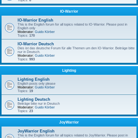
Topics:
8
IO-Warrior
IO-Warrior English
This is the English forum for all topics related to IO-Warrior. Please post in
English only
Moderator:
Guido Körber
Topics:
170
IO-Warrior Deutsch
Dies ist das deutsche Forum für alle Themen um den IO-Warrior. Beiträge bitte
nur in Deutsch.
Moderator:
Guido Körber
Topics:
993
Lighting
Lighting English
English posts only please
Moderator:
Guido Körber
Topics:
19
Lighting Deutsch
Beiträge bitte nur in Deutsch
Moderator:
Guido Körber
Topics:
23
JoyWarrior
JoyWarrior English
This is the English forum for all topics related to JoyWarrior. Please post in