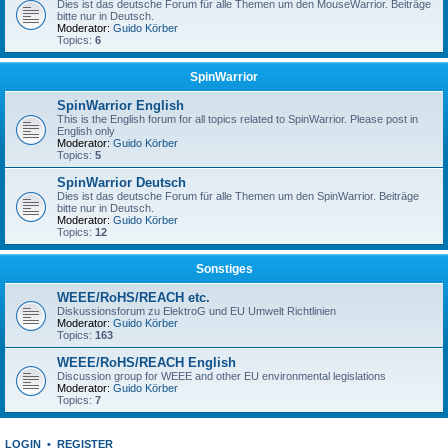
Dies ist das deutsche Forum für alle Themen um den MouseWarrior. Beiträge
bitte nur in Deutsch.
Moderator:
Guido Körber
Topics:
6
SpinWarrior
SpinWarrior English
This is the English forum for all topics related to SpinWarrior. Please post in
English only
Moderator:
Guido Körber
Topics:
5
SpinWarrior Deutsch
Dies ist das deutsche Forum für alle Themen um den SpinWarrior. Beiträge
bitte nur in Deutsch.
Moderator:
Guido Körber
Topics:
12
Sonstiges
WEEE/RoHS/REACH etc.
Diskussionsforum zu ElektroG und EU Umwelt Richtlinien
Moderator:
Guido Körber
Topics:
163
WEEE/RoHS/REACH English
Discussion group for WEEE and other EU environmental legislations
Moderator:
Guido Körber
Topics:
7
LOGIN
•
REGISTER