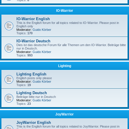
Topics:
8
IO-Warrior
IO-Warrior English
This is the English forum for all topics related to IO-Warrior. Please post in
English only
Moderator:
Guido Körber
Topics:
170
IO-Warrior Deutsch
Dies ist das deutsche Forum für alle Themen um den IO-Warrior. Beiträge bitte
nur in Deutsch.
Moderator:
Guido Körber
Topics:
993
Lighting
Lighting English
English posts only please
Moderator:
Guido Körber
Topics:
19
Lighting Deutsch
Beiträge bitte nur in Deutsch
Moderator:
Guido Körber
Topics:
23
JoyWarrior
JoyWarrior English
This is the English forum for all topics related to JoyWarrior. Please post in