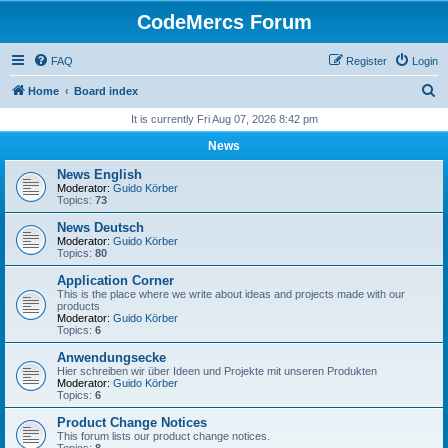
CodeMercs Forum
FAQ
Register
Login
S
Home
Board index
e
It is currently Fri Aug 07, 2026 8:42 pm
a
News
r
News English
c
Moderator:
Guido Körber
Topics:
73
h
News Deutsch
Moderator:
Guido Körber
Topics:
80
Application Corner
This is the place where we write about ideas and projects made with our
products
Moderator:
Guido Körber
Topics:
6
Anwendungsecke
Hier schreiben wir über Ideen und Projekte mit unseren Produkten
Moderator:
Guido Körber
Topics:
6
Product Change Notices
This forum lists our product change notices.