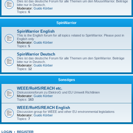
Dies ist das deutsche Forum für alle Themen um den MouseWarrior. Beiträge
bitte nur in Deutsch.
Moderator:
Guido Körber
Topics:
6
SpinWarrior
SpinWarrior English
This is the English forum for all topics related to SpinWarrior. Please post in
English only
Moderator:
Guido Körber
Topics:
5
SpinWarrior Deutsch
Dies ist das deutsche Forum für alle Themen um den SpinWarrior. Beiträge
bitte nur in Deutsch.
Moderator:
Guido Körber
Topics:
12
Sonstiges
WEEE/RoHS/REACH etc.
Diskussionsforum zu ElektroG und EU Umwelt Richtlinien
Moderator:
Guido Körber
Topics:
163
WEEE/RoHS/REACH English
Discussion group for WEEE and other EU environmental legislations
Moderator:
Guido Körber
Topics:
7
LOGIN
•
REGISTER