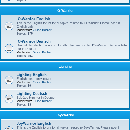
Topics:
8
IO-Warrior
IO-Warrior English
This is the English forum for all topics related to IO-Warrior. Please post in
English only
Moderator:
Guido Körber
Topics:
170
IO-Warrior Deutsch
Dies ist das deutsche Forum für alle Themen um den IO-Warrior. Beiträge bitte
nur in Deutsch.
Moderator:
Guido Körber
Topics:
993
Lighting
Lighting English
English posts only please
Moderator:
Guido Körber
Topics:
19
Lighting Deutsch
Beiträge bitte nur in Deutsch
Moderator:
Guido Körber
Topics:
23
JoyWarrior
JoyWarrior English
This is the English forum for all topics related to JoyWarrior. Please post in