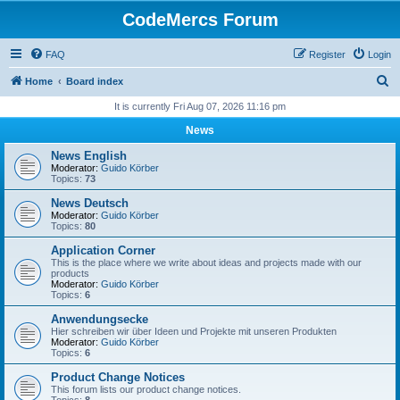
CodeMercs Forum
FAQ
Register
Login
S
Home
Board index
e
It is currently Fri Aug 07, 2026 11:16 pm
a
News
r
News English
c
Moderator:
Guido Körber
Topics:
73
h
News Deutsch
Moderator:
Guido Körber
Topics:
80
Application Corner
This is the place where we write about ideas and projects made with our
products
Moderator:
Guido Körber
Topics:
6
Anwendungsecke
Hier schreiben wir über Ideen und Projekte mit unseren Produkten
Moderator:
Guido Körber
Topics:
6
Product Change Notices
This forum lists our product change notices.