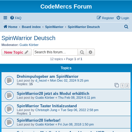
CodeMercs Forum
FAQ
Register
Login
S
Home
Board index
SpinWarrior
SpinWarrior Deutsch
e
SpinWarrior Deutsch
a
Moderator:
Guido Körber
r
Search
Advanced search
New Topic
c
12 topics • Page
1
of
1
h
Topics
Drehimpulsgeber am SpinWarrior
Last post by
d_hezel
«
Mon Dec 02, 2024 9:25 pm
Replies:
15
1
2
SpinWarrior28 jetzt als Modul erhältlich
Last post by
Guido Körber
«
Thu Feb 08, 2024 6:11 pm
SpinWarrior Taster Initialzustand
Last post by
Christoph Jung
«
Tue Sep 06, 2022 2:58 pm
Replies:
1
SpinWarrior28 lieferbar!
Last post by
Guido Körber
«
Fri Jun 08, 2018 1:50 pm