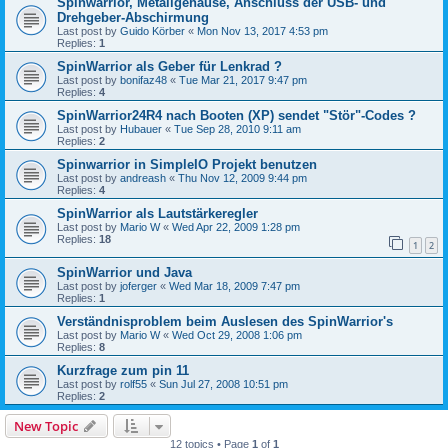
Spinwarrior, Metallgehäuse, Anschluss der USB- und
Drehgeber-Abschirmung
Last post by
Guido Körber
«
Mon Nov 13, 2017 4:53 pm
Replies:
1
SpinWarrior als Geber für Lenkrad ?
Last post by
bonifaz48
«
Tue Mar 21, 2017 9:47 pm
Replies:
4
SpinWarrior24R4 nach Booten (XP) sendet "Stör"-Codes ?
Last post by
Hubauer
«
Tue Sep 28, 2010 9:11 am
Replies:
2
Spinwarrior in SimpleIO Projekt benutzen
Last post by
andreash
«
Thu Nov 12, 2009 9:44 pm
Replies:
4
SpinWarrior als Lautstärkeregler
Last post by
Mario W
«
Wed Apr 22, 2009 1:28 pm
Replies:
18
1
2
SpinWarrior und Java
Last post by
joferger
«
Wed Mar 18, 2009 7:47 pm
Replies:
1
Verständnisproblem beim Auslesen des SpinWarrior's
Last post by
Mario W
«
Wed Oct 29, 2008 1:06 pm
Replies:
8
Kurzfrage zum pin 11
Last post by
rolf55
«
Sun Jul 27, 2008 10:51 pm
Replies:
2
New Topic
12 topics • Page
1
of
1