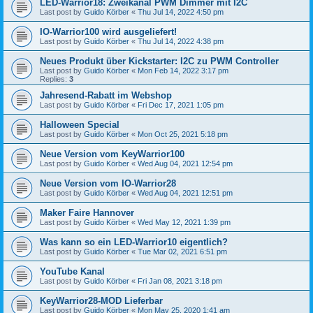
LED-Warrior18: Zweikanal PWM Dimmer mit I2C
Last post by
Guido Körber
«
Thu Jul 14, 2022 4:50 pm
IO-Warrior100 wird ausgeliefert!
Last post by
Guido Körber
«
Thu Jul 14, 2022 4:38 pm
Neues Produkt über Kickstarter: I2C zu PWM Controller
Last post by
Guido Körber
«
Mon Feb 14, 2022 3:17 pm
Replies:
3
Jahresend-Rabatt im Webshop
Last post by
Guido Körber
«
Fri Dec 17, 2021 1:05 pm
Halloween Special
Last post by
Guido Körber
«
Mon Oct 25, 2021 5:18 pm
Neue Version vom KeyWarrior100
Last post by
Guido Körber
«
Wed Aug 04, 2021 12:54 pm
Neue Version vom IO-Warrior28
Last post by
Guido Körber
«
Wed Aug 04, 2021 12:51 pm
Maker Faire Hannover
Last post by
Guido Körber
«
Wed May 12, 2021 1:39 pm
Was kann so ein LED-Warrior10 eigentlich?
Last post by
Guido Körber
«
Tue Mar 02, 2021 6:51 pm
YouTube Kanal
Last post by
Guido Körber
«
Fri Jan 08, 2021 3:18 pm
KeyWarrior28-MOD Lieferbar
Last post by
Guido Körber
«
Mon May 25, 2020 1:41 am