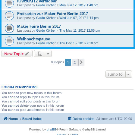
IOW56KIT2 verfügbar
Last post by
Guido Körber
«
Mon Jun 12, 2017 1:48 pm
Freikarten zur Maker Faire Berlin 2017
Last post by
Guido Körber
«
Wed Jun 07, 2017 1:14 pm
Maker Faire Berlin 2017
Last post by
Guido Körber
«
Thu May 11, 2017 12:05 pm
Weihnachtspause
Last post by
Guido Körber
«
Thu Dec 15, 2016 7:10 pm
New Topic
1
2
Next
80 topics
Jump to
FORUM PERMISSIONS
You
cannot
post new topics in this forum
You
cannot
reply to topics in this forum
You
cannot
edit your posts in this forum
You
cannot
delete your posts in this forum
You
cannot
post attachments in this forum
Home
Board index
Delete cookies
All times are
UTC+02:00
Powered by
phpBB
® Forum Software © phpBB Limited
Privacy
|
Terms