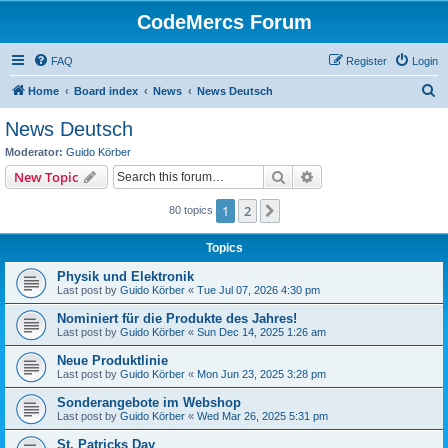
CodeMercs Forum
FAQ
Register
Login
S
Home
Board index
News
News Deutsch
e
News Deutsch
a
Moderator:
Guido Körber
r
Search
Advanced search
New Topic
c
1
2
Next
80 topics
h
Topics
Physik und Elektronik
Last post by
Guido Körber
«
Tue Jul 07, 2026 4:30 pm
Nominiert für die Produkte des Jahres!
Last post by
Guido Körber
«
Sun Dec 14, 2025 1:26 am
Neue Produktlinie
Last post by
Guido Körber
«
Mon Jun 23, 2025 3:28 pm
Sonderangebote im Webshop
Last post by
Guido Körber
«
Wed Mar 26, 2025 5:31 pm
St. Patricks Day