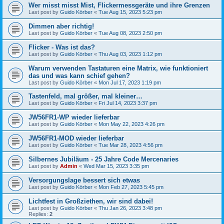
Wer misst misst Mist, Flickermessgeräte und ihre Grenzen
Last post by
Guido Körber
«
Tue Aug 15, 2023 5:23 pm
Dimmen aber richtig!
Last post by
Guido Körber
«
Tue Aug 08, 2023 2:50 pm
Flicker - Was ist das?
Last post by
Guido Körber
«
Thu Aug 03, 2023 1:12 pm
Warum verwenden Tastaturen eine Matrix, wie funktioniert
das und was kann schief gehen?
Last post by
Guido Körber
«
Mon Jul 17, 2023 1:19 pm
Tastenfeld, mal größer, mal kleiner…
Last post by
Guido Körber
«
Fri Jul 14, 2023 3:37 pm
JW56FR1-WP wieder lieferbar
Last post by
Guido Körber
«
Mon May 22, 2023 4:26 pm
JW56FR1-MOD wieder lieferbar
Last post by
Guido Körber
«
Tue Mar 28, 2023 4:56 pm
Silbernes Jubiläum - 25 Jahre Code Mercenaries
Last post by
Admin
«
Wed Mar 15, 2023 3:35 pm
Versorgungslage bessert sich etwas
Last post by
Guido Körber
«
Mon Feb 27, 2023 5:45 pm
Lichtfest in Großziethen, wir sind dabei!
Last post by
Guido Körber
«
Thu Jan 26, 2023 3:48 pm
Replies:
2