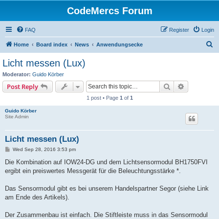
CodeMercs Forum
FAQ
Register
Login
S
Home
Board index
News
Anwendungsecke
e
Licht messen (Lux)
a
Moderator:
Guido Körber
r
Search
Advanced s
Post Reply
c
1 post • Page
1
of
1
h
Guido Körber
Site Admin
Licht messen (Lux)
P
Wed Sep 28, 2016 3:53 pm
o
s
Die Kombination auf IOW24-DG und dem Lichtsensormodul BH1750FVI
t
ergibt ein preiswertes Messgerät für die Beleuchtungsstärke *.
Das Sensormodul gibt es bei unserem Handelspartner Segor (siehe Link
am Ende des Artikels).
Der Zusammenbau ist einfach. Die Stiftleiste muss in das Sensormodul