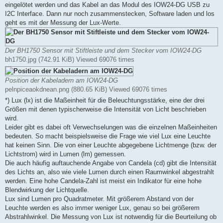
eingelötet werden und das Kabel an das Modul des IOW24-DG USB zu
I2C Interface. Dann nur noch zusammenstecken, Software laden und los
geht es mit der Messung der Lux-Werte.
Der BH1750 Sensor mit Stiftleiste und dem Stecker vom IOW24-DG
bh1750.jpg (742.91 KiB) Viewed 69076 times
Position der Kabeladern am IOW24-DG
pelnpiceaokdnean.png (880.65 KiB) Viewed 69076 times
*) Lux (lx) ist die Maßeinheit für die Beleuchtungsstärke, eine der drei
Größen mit denen typischerweise die Intensität von Licht beschrieben
wird.
Leider gibt es dabei oft Verwechselungen was die einzelnen Maßeinheiten
bedeuten. So macht beispielsweise die Frage wie viel Lux eine Leuchte
hat keinen Sinn. Die von einer Leuchte abgegebene Lichtmenge (bzw. der
Lichtstrom) wird in Lumen (lm) gemessen.
Die auch häufig auftauchende Angabe von Candela (cd) gibt die Intensität
des Lichts an, also wie viele Lumen durch einen Raumwinkel abgestrahlt
werden. Eine hohe Candela-Zahl ist meist ein Indikator für eine hohe
Blendwirkung der Lichtquelle.
Lux sind Lumen pro Quadratmeter. Mit größerem Abstand von der
Leuchte werden es also immer weniger Lux, genau so bei größerem
Abstrahlwinkel. Die Messung von Lux ist notwendig für die Beurteilung ob