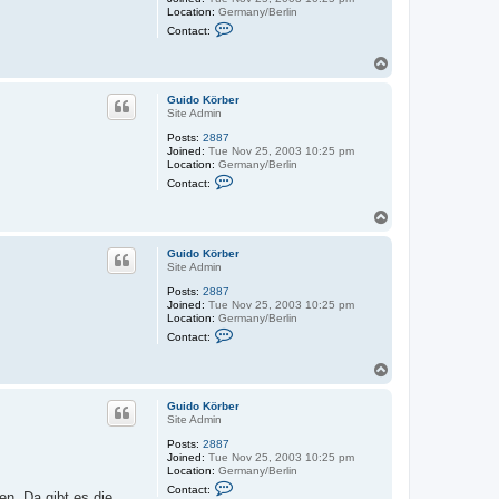
ö
Location:
Germany/Berlin
r
C
Contact:
b
o
e
n
r
T
t
o
a
c
p
Guido Körber
t
Site Admin
G
u
Posts:
2887
i
Joined:
Tue Nov 25, 2003 10:25 pm
d
Location:
Germany/Berlin
o
C
Contact:
K
o
ö
n
r
T
t
b
o
a
e
c
p
r
Guido Körber
t
Site Admin
G
u
Posts:
2887
i
Joined:
Tue Nov 25, 2003 10:25 pm
d
Location:
Germany/Berlin
o
C
Contact:
K
o
ö
n
r
T
t
b
o
a
e
c
p
r
Guido Körber
t
Site Admin
G
u
Posts:
2887
i
Joined:
Tue Nov 25, 2003 10:25 pm
d
Location:
Germany/Berlin
o
C
Contact:
K
n. Da gibt es die
o