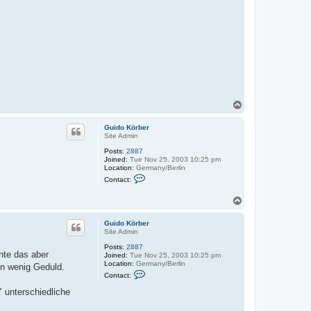
u
i
d
o
K
ö
r
b
e
r
T
o
p
Guido Körber
Site Admin
Posts:
2887
Joined:
Tue Nov 25, 2003 10:25 pm
Location:
Germany/Berlin
C
Contact:
o
n
T
t
o
a
c
p
Guido Körber
t
Site Admin
G
u
Posts:
2887
i
nte das aber
Joined:
Tue Nov 25, 2003 10:25 pm
d
Location:
Germany/Berlin
in wenig Geduld.
o
C
Contact:
K
o
ö
n
Y unterschiedliche
r
t
b
a
e