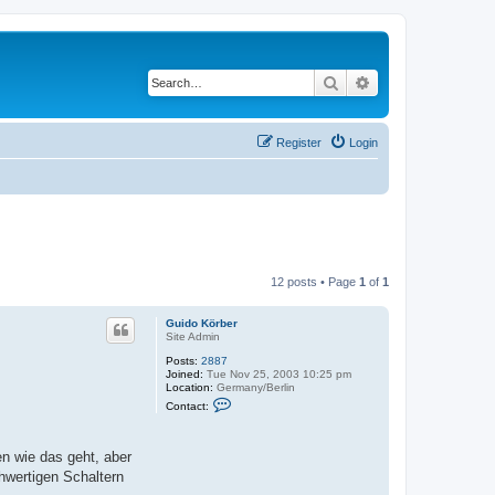
Search
Advanced search
Register
Login
12 posts • Page
1
of
1
Guido Körber
Site Admin
Posts:
2887
Joined:
Tue Nov 25, 2003 10:25 pm
Location:
Germany/Berlin
C
Contact:
o
n
t
a
n wie das geht, aber
c
hwertigen Schaltern
t
G