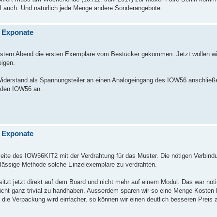
auch. Und natürlich jede Menge andere Sonderangebote.
n Exponate
gestern Abend die ersten Exemplare vom Bestücker gekommen. Jetzt wollen wir
eigen.
Widerstand als Spannungsteiler an einen Analogeingang des IOW56 anschlie
 den IOW56 an.
n Exponate
rseite des IOW56KIT2 mit der Verdrahtung für das Muster. Die nötigen Verbind
rlässige Methode solche Einzelexemplare zu verdrahten.
itzt jetzt direkt auf dem Board und nicht mehr auf einem Modul. Das war nö
icht ganz trivial zu handhaben. Ausserdem sparen wir so eine Menge Kosten 
die Verpackung wird einfacher, so können wir einen deutlich besseren Preis a