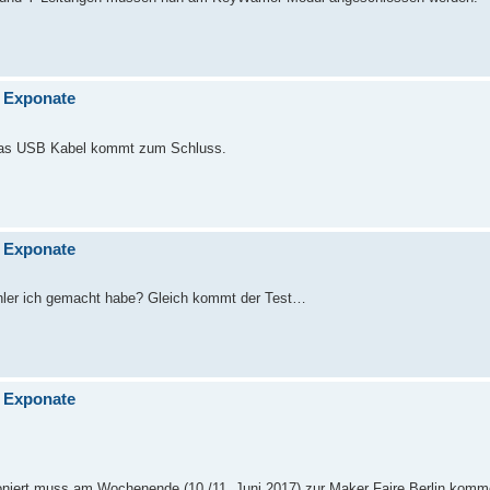
n Exponate
d das USB Kabel kommt zum Schluss.
n Exponate
ehler ich gemacht habe? Gleich kommt der Test…
n Exponate
ioniert muss am Wochenende (10./11. Juni 2017) zur Maker Faire Berlin komme