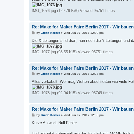
t
IMG_1076.jpg (129.76 KiB) Viewed 95751 times
Re: Make for Maker Faire Berlin 2017 - Wir baue
P
by
Guido Körber
»
Wed Jun 07, 2017 12:09 pm
o
s
Die X-Leitungen sind dran, nun noch die Y-Leitungen un
t
IMG_1077.jpg (98.55 KiB) Viewed 95751 times
Re: Make for Maker Faire Berlin 2017 - Wir baue
P
by
Guido Körber
»
Wed Jun 07, 2017 12:23 pm
o
s
Alles verkabelt. Wer mag Wetten abschließen wie viele F
t
IMG_1078.jpg (92.94 KiB) Viewed 95749 times
Re: Make for Maker Faire Berlin 2017 - Wir baue
P
by
Guido Körber
»
Wed Jun 07, 2017 12:30 pm
o
s
Kurze Antwort: Null Fehler.
t
Und wer jetzt sehen will wie der Joystick mit MAME funkt