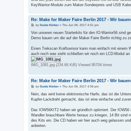
KeyWarrior-Module zum Maker-Sonderpreis und USB Kabel 
Re: Make for Maker Faire Berlin 2017 - Wir baue
P
by
Guido Körber
»
Thu Jun 08, 2017 4:51 pm
o
s
Von unseren neuen Starterkits für den IO-Warrior56 sind 
t
Demo bauen um die auf der Maker Faire Berlin richtig zu z
Einen Trekscan Kraftsensor kann man einfach mit einem 
auch noch was sieht schließen wir noch ein LCD-Modul an
IMG_1081.jpg (234.66 KiB) Viewed 95704 times
Re: Make for Maker Faire Berlin 2017 - Wir baue
P
by
Guido Körber
»
Thu Jun 08, 2017 4:59 pm
o
s
Nein, das wird keine elektronische Harfe, das ist die Unte
t
Kupfer-Lackdraht gemacht, das ist eine einfache und zuve
Das IOW56KIT2 haben wir gründlich optimiert. Der IOW56 s
Wandler brauchbare Werte heraus zu kriegen, 14 Bit sind n
des Kits ein. Die CD haben wir hier auch weg gelassen und 
anbieten.