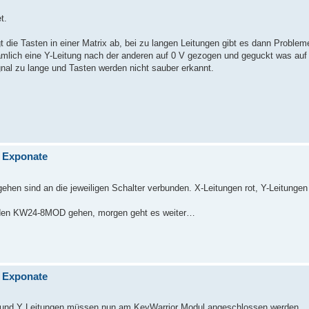
t.
gt die Tasten in einer Matrix ab, bei zu langen Leitungen gibt es dann Probl
ämlich eine Y-Leitung nach der anderen auf 0 V gezogen und geguckt was auf
nal zu lange und Tasten werden nicht sauber erkannt.
n Exponate
gehen sind an die jeweiligen Schalter verbunden. X-Leitungen rot, Y-Leitunge
n den KW24-8MOD gehen, morgen geht es weiter…
n Exponate
s X und Y Leitungen müssen nun am KeyWarrior Modul angeschlossen werden.