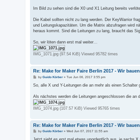
Im Bild zu sehen sind die X0 und X1 Leitung bereits verlöte
Die Kabel sollten nicht zu lang werden. Der KeyWarrior fra
und Leitungskapazitäten. Um die Matrix abzufragen wird n
heraus kommt. Sind die Leitungen zu lang, braucht das Sig
So, wir löten dann erst mal weiter…
IMG_1071.jpg (97.54 KiB) Viewed 95782 times
Re: Make for Maker Faire Berlin 2017 - Wir baue
P
by
Guido Körber
»
Tue Jun 06, 2017 3:55 pm
o
s
So, alle X und Y-Leitungen die an mehr als einen Schalter 
t
Als nächstes werden die Leitungen angeschlossen die a
IMG_1074.jpg (107.57 KiB) Viewed 95765 times
Re: Make for Maker Faire Berlin 2017 - Wir baue
P
by
Guido Körber
»
Wed Jun 07, 2017 11:55 am
o
s
Jetzt sieht es erst mal etwas unordentlich aus, je sech