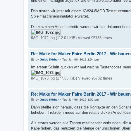
und einem richtigen Joystick wie er in Spielautomaten ver
Den rüsten wir jetzt mit einem KW24-8MOD Tastaturcontrol
Spielmaschinensimulator erwartet.
Die einzelnen Arbeitsschritte werden wir hier dokumentiere
IMG_1072.jpg (112.01 KiB) Viewed 95783 times
Re: Make for Maker Faire Berlin 2017 - Wir baue
P
by
Guido Körber
»
Tue Jun 06, 2017 2:54 pm
o
s
Im ersten Schritt gucken wir mal welche Tastencodes benöt
t
IMG_1073.jpg (177.85 KiB) Viewed 95782 times
Re: Make for Maker Faire Berlin 2017 - Wir baue
P
by
Guido Körber
»
Tue Jun 06, 2017 3:02 pm
o
s
Dann stellte sich heraus, dass die Kontakte an den Schalt
t
beheben. Trotzdem muss auf den relativ dicken Anschlüsse
Als erstes werden alle Tasten miteinander verbunden, die 
Kabelfarben, das reduziert die Menge der unschönen Übe