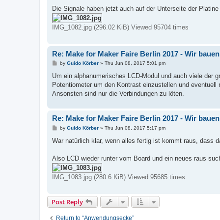
Die Signale haben jetzt auch auf der Unterseite der Platine
IMG_1082.jpg (296.02 KiB) Viewed 95704 times
Re: Make for Maker Faire Berlin 2017 - Wir baue
P
by
Guido Körber
»
Thu Jun 08, 2017 5:01 pm
o
s
Um ein alphanumerisches LCD-Modul und auch viele der gr
t
Potentiometer um den Kontrast einzustellen und eventuell 
Ansonsten sind nur die Verbindungen zu löten.
Re: Make for Maker Faire Berlin 2017 - Wir baue
P
by
Guido Körber
»
Thu Jun 08, 2017 5:17 pm
o
s
War natürlich klar, wenn alles fertig ist kommt raus, dass
t
Also LCD wieder runter vom Board und ein neues raus suche
IMG_1083.jpg (280.6 KiB) Viewed 95685 times
Post Reply
Return to “Anwendungsecke”