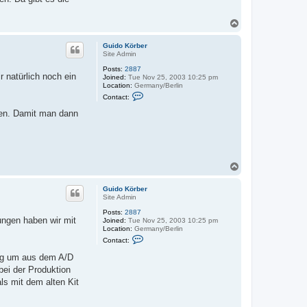
ö
n
r
t
b
T
a
e
o
c
r
t
p
Guido Körber
G
Site Admin
u
i
Posts:
2887
d
 natürlich noch ein
Joined:
Tue Nov 25, 2003 10:25 pm
o
Location:
Germany/Berlin
K
C
Contact:
ö
o
r
n
ßen. Damit man dann
b
t
e
a
r
c
t
G
u
T
i
o
d
o
p
Guido Körber
K
Site Admin
ö
r
Posts:
2887
b
ungen haben wir mit
Joined:
Tue Nov 25, 2003 10:25 pm
e
Location:
Germany/Berlin
r
C
Contact:
o
n
tig um aus dem A/D
t
bei der Produktion
a
c
ls mit dem alten Kit
t
G
u