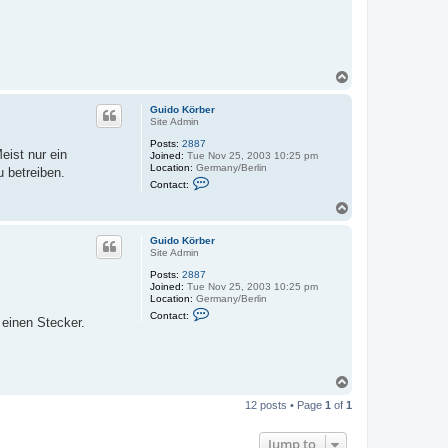
i
d
o
K
ö
r
T
b
o
e
r
p
Guido Körber
Site Admin
Posts:
2887
ist nur ein
Joined:
Tue Nov 25, 2003 10:25 pm
Location:
Germany/Berlin
 betreiben.
C
Contact:
o
n
T
t
o
a
p
c
Guido Körber
t
Site Admin
G
u
Posts:
2887
i
Joined:
Tue Nov 25, 2003 10:25 pm
d
Location:
Germany/Berlin
C
o
Contact:
 einen Stecker.
o
K
n
ö
t
r
a
b
c
e
T
t
r
o
G
12 posts • Page
1
of
1
u
p
i
d
Jump to
o