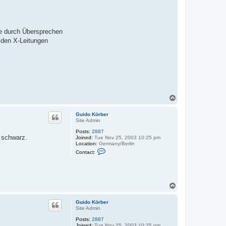
c
r
t
G
u
i
eme durch Übersprechen
d
o
 den X-Leitungen
K
ö
r
b
e
r
T
o
p
Guido Körber
Site Admin
Posts:
2887
n schwarz.
Joined:
Tue Nov 25, 2003 10:25 pm
Location:
Germany/Berlin
C
Contact:
o
n
t
a
c
T
t
o
G
u
p
Guido Körber
i
Site Admin
d
o
Posts:
2887
K
Joined:
Tue Nov 25, 2003 10:25 pm