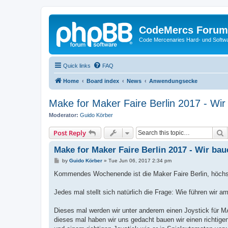
CodeMercs Forum
Code Mercenaries Hard- und Soft
Quick links
FAQ
Home
Board index
News
Anwendungsecke
Make for Maker Faire Berlin 2017 - Wi
Moderator:
Guido Körber
S
Post Reply
Make for Maker Faire Berlin 2017 - Wir ba
P
by
Guido Körber
»
Tue Jun 06, 2017 2:34 pm
o
s
Kommendes Wochenende ist die Maker Faire Berlin, höchst
t
Jedes mal stellt sich natürlich die Frage: Wie führen wir
Dieses mal werden wir unter anderem einen Joystick für MA
dieses mal haben wir uns gedacht bauen wir einen richtige