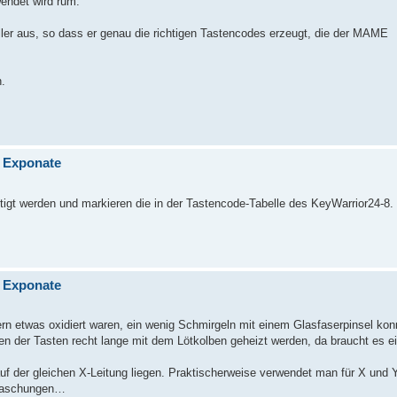
wendet wird rum.
ler aus, so dass er genau die richtigen Tastencodes erzeugt, die der MAME
n.
n Exponate
igt werden und markieren die in der Tastencode-Tabelle des KeyWarrior24-8.
n Exponate
ern etwas oxidiert waren, ein wenig Schmirgeln mit einem Glasfaserpinsel kon
n der Tasten recht lange mit dem Lötkolben geheizt werden, da braucht es e
auf der gleichen X-Leitung liegen. Praktischerweise verwendet man für X und 
rraschungen…