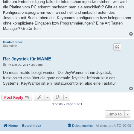
bitte um Entschuldigung falls die Infos schon irgendwo stehen: wie wird
die Platine vom PC erkannt nachdem man sie anschließt? Gibt es ein
Konfigurationsprogramm wo man schnell und einfach Tasten des
Joysticks mit Buchstaben des Keyboards konfigurieren bzw belegen kann
ohne komplizierte Eingaben bzw Programmierungen? Eine Art Tasten
Manager? Grüße Tom
Guido Körber
Site Admin
Re: Joystick für MAME
P
Fri Oct 20, 2017 3:39 pm
o
s
Da muss nichts belegt werden. Der JoyWarrior ist ein Joystick,
t
funktioniert also über die ganz normale Joystick-Infrastruktur des
Systems. KeyWarrior ist ein Tastaturcontroller, also eine Tastatur.
Post Reply
3 posts • Page
1
of
1
Jump to
Home
Board index
Delete cookies
All times are
UTC+02:00