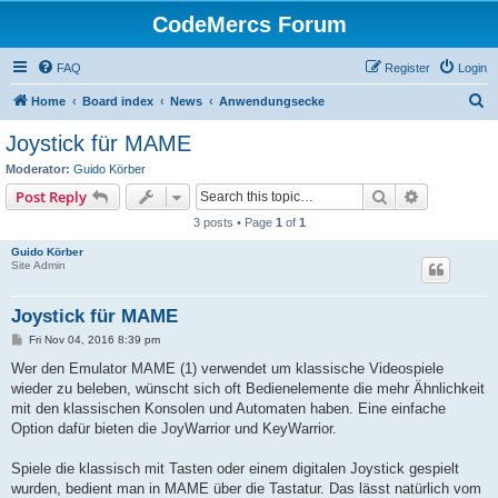
CodeMercs Forum
FAQ
Register
Login
S
Home
Board index
News
Anwendungsecke
e
Joystick für MAME
a
Moderator:
Guido Körber
r
Search
Advanced s
Post Reply
c
3 posts • Page
1
of
1
h
Guido Körber
Site Admin
Joystick für MAME
P
Fri Nov 04, 2016 8:39 pm
o
s
Wer den Emulator MAME (1) verwendet um klassische Videospiele
t
wieder zu beleben, wünscht sich oft Bedienelemente die mehr Ähnlichkeit
mit den klassischen Konsolen und Automaten haben. Eine einfache
Option dafür bieten die JoyWarrior und KeyWarrior.
Spiele die klassisch mit Tasten oder einem digitalen Joystick gespielt
wurden, bedient man in MAME über die Tastatur. Das lässt natürlich vom