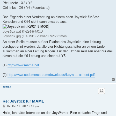
Pfeil recht - X2 / Y6
Ctrl links - X6 / Y6 (Feuertaste)
Das Ergebnis einer Verdrahtung an einem alten Joystick für Atari
Konsolen und C64 sieht dann etwa so aus:
Joystick mit KW24-8-MOD
Joystick.jpg (1.4 MiB) Viewed 69268 times
An einer Stelle musste auf der Platine des Joysticks eine Leitung
durchgetrennt werden, da alle vier Richtungsschalter an einem Ende
zusammen an einer Leitung hingen. Für den Umbau müssen aber nur drei
davon auf die Y6 Leitung und einer auf Y5.
(1)
http://www.mame.net
(2)
http://www.codemercs.com/downloads/keyw ... asheet.pdf
Tom13
Re: Joystick für MAME
P
Thu Oct 19, 2017 2:59 pm
o
s
Hallo, ich hätte Interesse an den JoyWarrior. Eine einfache Frage und
t