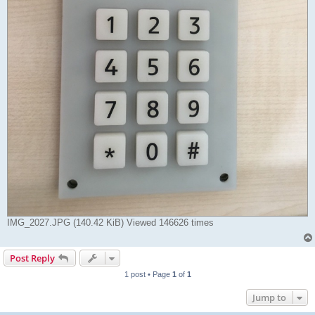
IMG_2027.JPG (140.42 KiB) Viewed 146626 times
Post Reply
1 post • Page
1
of
1
Jump to