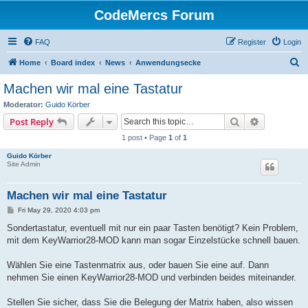
CodeMercs Forum
FAQ
Register
Login
S
Home
Board index
News
Anwendungsecke
e
Machen wir mal eine Tastatur
a
Moderator:
Guido Körber
r
Search
Advanced s
Post Reply
c
1 post • Page
1
of
1
h
Guido Körber
Site Admin
Machen wir mal eine Tastatur
P
Fri May 29, 2020 4:03 pm
o
s
Sondertastatur, eventuell mit nur ein paar Tasten benötigt? Kein Problem,
t
mit dem KeyWarrior28-MOD kann man sogar Einzelstücke schnell bauen.
Wählen Sie eine Tastenmatrix aus, oder bauen Sie eine auf. Dann
nehmen Sie einen KeyWarrior28-MOD und verbinden beides miteinander.
Stellen Sie sicher, dass Sie die Belegung der Matrix haben, also wissen