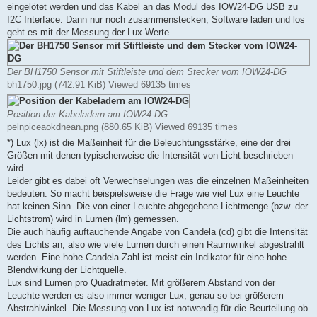
eingelötet werden und das Kabel an das Modul des IOW24-DG USB zu
I2C Interface. Dann nur noch zusammenstecken, Software laden und los
geht es mit der Messung der Lux-Werte.
Der BH1750 Sensor mit Stiftleiste und dem Stecker vom IOW24-DG
bh1750.jpg (742.91 KiB) Viewed 69135 times
Position der Kabeladern am IOW24-DG
pelnpiceaokdnean.png (880.65 KiB) Viewed 69135 times
*) Lux (lx) ist die Maßeinheit für die Beleuchtungsstärke, eine der drei
Größen mit denen typischerweise die Intensität von Licht beschrieben
wird.
Leider gibt es dabei oft Verwechselungen was die einzelnen Maßeinheiten
bedeuten. So macht beispielsweise die Frage wie viel Lux eine Leuchte
hat keinen Sinn. Die von einer Leuchte abgegebene Lichtmenge (bzw. der
Lichtstrom) wird in Lumen (lm) gemessen.
Die auch häufig auftauchende Angabe von Candela (cd) gibt die Intensität
des Lichts an, also wie viele Lumen durch einen Raumwinkel abgestrahlt
werden. Eine hohe Candela-Zahl ist meist ein Indikator für eine hohe
Blendwirkung der Lichtquelle.
Lux sind Lumen pro Quadratmeter. Mit größerem Abstand von der
Leuchte werden es also immer weniger Lux, genau so bei größerem
Abstrahlwinkel. Die Messung von Lux ist notwendig für die Beurteilung ob