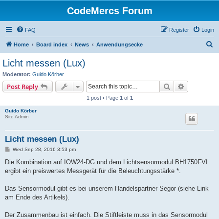
CodeMercs Forum
FAQ
Register
Login
S
Home
Board index
News
Anwendungsecke
e
Licht messen (Lux)
a
Moderator:
Guido Körber
r
Search
Advanced s
Post Reply
c
1 post • Page
1
of
1
h
Guido Körber
Site Admin
Licht messen (Lux)
P
Wed Sep 28, 2016 3:53 pm
o
s
Die Kombination auf IOW24-DG und dem Lichtsensormodul BH1750FVI
t
ergibt ein preiswertes Messgerät für die Beleuchtungsstärke *.
Das Sensormodul gibt es bei unserem Handelspartner Segor (siehe Link
am Ende des Artikels).
Der Zusammenbau ist einfach. Die Stiftleiste muss in das Sensormodul