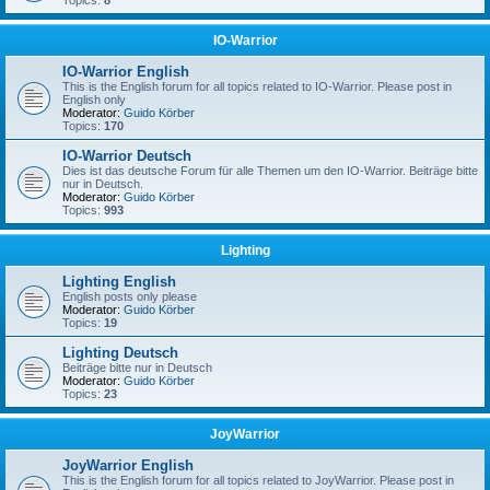
Topics:
8
IO-Warrior
IO-Warrior English
This is the English forum for all topics related to IO-Warrior. Please post in
English only
Moderator:
Guido Körber
Topics:
170
IO-Warrior Deutsch
Dies ist das deutsche Forum für alle Themen um den IO-Warrior. Beiträge bitte
nur in Deutsch.
Moderator:
Guido Körber
Topics:
993
Lighting
Lighting English
English posts only please
Moderator:
Guido Körber
Topics:
19
Lighting Deutsch
Beiträge bitte nur in Deutsch
Moderator:
Guido Körber
Topics:
23
JoyWarrior
JoyWarrior English
This is the English forum for all topics related to JoyWarrior. Please post in