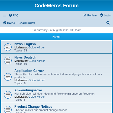
CodeMercs Forum
FAQ
Register
Login
S
Home
Board index
e
It is currently Sat Aug 08, 2026 10:52 am
a
News
r
News English
c
Moderator:
Guido Körber
Topics:
73
h
News Deutsch
Moderator:
Guido Körber
Topics:
80
Application Corner
This is the place where we write about ideas and projects made with our
products
Moderator:
Guido Körber
Topics:
6
Anwendungsecke
Hier schreiben wir über Ideen und Projekte mit unseren Produkten
Moderator:
Guido Körber
Topics:
6
Product Change Notices
This forum lists our product change notices.