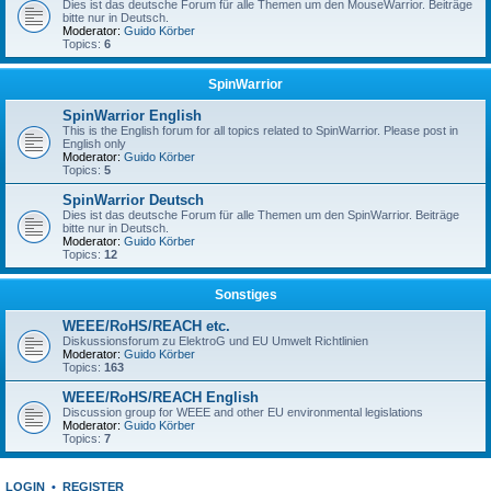
Dies ist das deutsche Forum für alle Themen um den MouseWarrior. Beiträge
bitte nur in Deutsch.
Moderator:
Guido Körber
Topics:
6
SpinWarrior
SpinWarrior English
This is the English forum for all topics related to SpinWarrior. Please post in
English only
Moderator:
Guido Körber
Topics:
5
SpinWarrior Deutsch
Dies ist das deutsche Forum für alle Themen um den SpinWarrior. Beiträge
bitte nur in Deutsch.
Moderator:
Guido Körber
Topics:
12
Sonstiges
WEEE/RoHS/REACH etc.
Diskussionsforum zu ElektroG und EU Umwelt Richtlinien
Moderator:
Guido Körber
Topics:
163
WEEE/RoHS/REACH English
Discussion group for WEEE and other EU environmental legislations
Moderator:
Guido Körber
Topics:
7
LOGIN
•
REGISTER