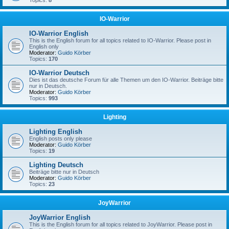
Topics:
8
IO-Warrior
IO-Warrior English
This is the English forum for all topics related to IO-Warrior. Please post in
English only
Moderator:
Guido Körber
Topics:
170
IO-Warrior Deutsch
Dies ist das deutsche Forum für alle Themen um den IO-Warrior. Beiträge bitte
nur in Deutsch.
Moderator:
Guido Körber
Topics:
993
Lighting
Lighting English
English posts only please
Moderator:
Guido Körber
Topics:
19
Lighting Deutsch
Beiträge bitte nur in Deutsch
Moderator:
Guido Körber
Topics:
23
JoyWarrior
JoyWarrior English
This is the English forum for all topics related to JoyWarrior. Please post in