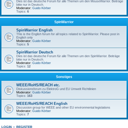
Dies ist das deutsche Forum für alle Themen um den MouseWarrior. Beiträge
bitte nur in Deutsch.
Moderator:
Guido Körber
Topics:
6
SpinWarrior
SpinWarrior English
This is the English forum for all topics related to SpinWarrior. Please post in
English only
Moderator:
Guido Körber
Topics:
5
SpinWarrior Deutsch
Dies ist das deutsche Forum für alle Themen um den SpinWarrior. Beiträge
bitte nur in Deutsch.
Moderator:
Guido Körber
Topics:
12
Sonstiges
WEEE/RoHS/REACH etc.
Diskussionsforum zu ElektroG und EU Umwelt Richtlinien
Moderator:
Guido Körber
Topics:
163
WEEE/RoHS/REACH English
Discussion group for WEEE and other EU environmental legislations
Moderator:
Guido Körber
Topics:
7
LOGIN
•
REGISTER