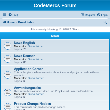
CodeMercs Forum
FAQ
Register
Login
S
Home
Board index
e
It is currently Mon Aug 10, 2026 7:58 am
a
News
r
News English
c
Moderator:
Guido Körber
Topics:
73
h
News Deutsch
Moderator:
Guido Körber
Topics:
80
Application Corner
This is the place where we write about ideas and projects made with our
products
Moderator:
Guido Körber
Topics:
6
Anwendungsecke
Hier schreiben wir über Ideen und Projekte mit unseren Produkten
Moderator:
Guido Körber
Topics:
6
Product Change Notices
This forum lists our product change notices.