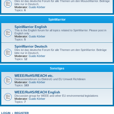
Dies ist das deutsche Forum für alle Themen um den MouseWarrior. Beiträge
bitte nur in Deutsch.
Moderator:
Guido Körber
Topics:
6
SpinWarrior
SpinWarrior English
This is the English forum for all topics related to SpinWarrior. Please post in
English only
Moderator:
Guido Körber
Topics:
5
SpinWarrior Deutsch
Dies ist das deutsche Forum für alle Themen um den SpinWarrior. Beiträge
bitte nur in Deutsch.
Moderator:
Guido Körber
Topics:
12
Sonstiges
WEEE/RoHS/REACH etc.
Diskussionsforum zu ElektroG und EU Umwelt Richtlinien
Moderator:
Guido Körber
Topics:
163
WEEE/RoHS/REACH English
Discussion group for WEEE and other EU environmental legislations
Moderator:
Guido Körber
Topics:
7
LOGIN
•
REGISTER