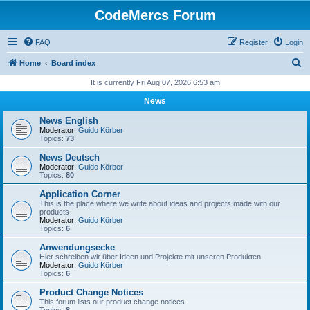
CodeMercs Forum
FAQ
Register
Login
S
Home
Board index
e
It is currently Fri Aug 07, 2026 6:53 am
a
News
r
News English
c
Moderator:
Guido Körber
Topics:
73
h
News Deutsch
Moderator:
Guido Körber
Topics:
80
Application Corner
This is the place where we write about ideas and projects made with our
products
Moderator:
Guido Körber
Topics:
6
Anwendungsecke
Hier schreiben wir über Ideen und Projekte mit unseren Produkten
Moderator:
Guido Körber
Topics:
6
Product Change Notices
This forum lists our product change notices.