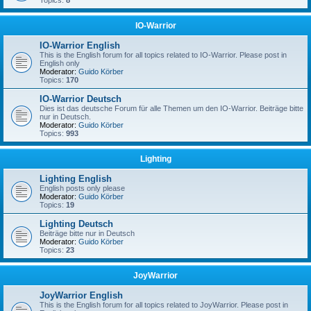
Topics:
8
IO-Warrior
IO-Warrior English
This is the English forum for all topics related to IO-Warrior. Please post in
English only
Moderator:
Guido Körber
Topics:
170
IO-Warrior Deutsch
Dies ist das deutsche Forum für alle Themen um den IO-Warrior. Beiträge bitte
nur in Deutsch.
Moderator:
Guido Körber
Topics:
993
Lighting
Lighting English
English posts only please
Moderator:
Guido Körber
Topics:
19
Lighting Deutsch
Beiträge bitte nur in Deutsch
Moderator:
Guido Körber
Topics:
23
JoyWarrior
JoyWarrior English
This is the English forum for all topics related to JoyWarrior. Please post in