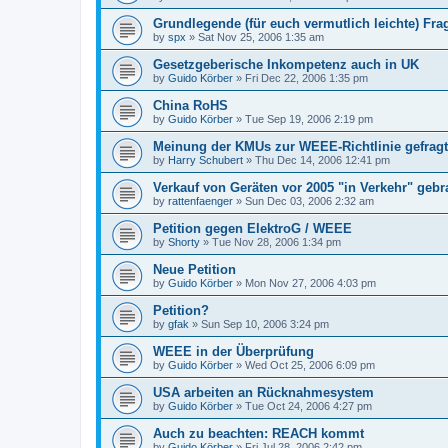
Grundlegende (für euch vermutlich leichte) Frag
by
spx
»
Sat Nov 25, 2006 1:35 am
Gesetzgeberische Inkompetenz auch in UK
by
Guido Körber
»
Fri Dec 22, 2006 1:35 pm
China RoHS
by
Guido Körber
»
Tue Sep 19, 2006 2:19 pm
Meinung der KMUs zur WEEE-Richtlinie gefragt
by
Harry Schubert
»
Thu Dec 14, 2006 12:41 pm
Verkauf von Geräten vor 2005 "in Verkehr" gebr
by
rattenfaenger
»
Sun Dec 03, 2006 2:32 am
Petition gegen ElektroG / WEEE
by
Shorty
»
Tue Nov 28, 2006 1:34 pm
Neue Petition
by
Guido Körber
»
Mon Nov 27, 2006 4:03 pm
Petition?
by
gfak
»
Sun Sep 10, 2006 3:24 pm
WEEE in der Überprüfung
by
Guido Körber
»
Wed Oct 25, 2006 6:09 pm
USA arbeiten an Rücknahmesystem
by
Guido Körber
»
Tue Oct 24, 2006 4:27 pm
Auch zu beachten: REACH kommt
by
Guido Körber
»
Fri Jul 28, 2006 2:42 pm