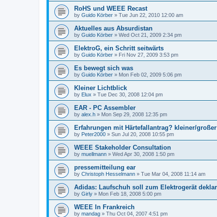
RoHS und WEEE Recast
by
Guido Körber
»
Tue Jun 22, 2010 12:00 am
Aktuelles aus Absurdistan
by
Guido Körber
»
Wed Oct 21, 2009 2:34 pm
ElektroG, ein Schritt seitwärts
by
Guido Körber
»
Fri Nov 27, 2009 3:53 pm
Es bewegt sich was
by
Guido Körber
»
Mon Feb 02, 2009 5:06 pm
Kleiner Lichtblick
by
Elux
»
Tue Dec 30, 2008 12:04 pm
EAR - PC Assembler
by
alex.h
»
Mon Sep 29, 2008 12:35 pm
Erfahrungen mit Härtefallantrag? kleiner/großer 
by
Peter2000
»
Sun Jul 20, 2008 10:55 pm
WEEE Stakeholder Consultation
by
muellmann
»
Wed Apr 30, 2008 1:50 pm
pressemitteilung ear
by
Christoph Hesselmann
»
Tue Mar 04, 2008 11:14 am
Adidas: Laufschuh soll zum Elektrogerät deklar
by
Girly
»
Mon Feb 18, 2008 5:00 pm
WEEE In Frankreich
by
mandag
»
Thu Oct 04, 2007 4:51 pm