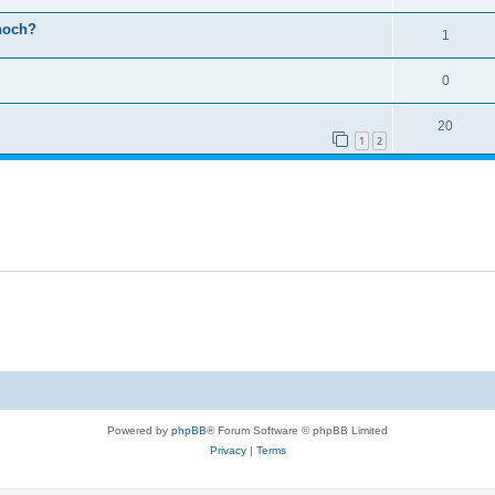
 noch?
1
0
20
1
2
Powered by
phpBB
® Forum Software © phpBB Limited
Privacy
|
Terms