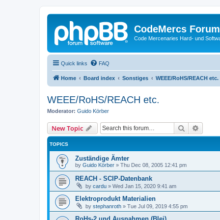
CodeMercs Forum
Code Mercenaries Hard- und Soft
Quick links
FAQ
Home
Board index
Sonstiges
WEEE/RoHS/REACH etc.
WEEE/RoHS/REACH etc.
Moderator:
Guido Körber
Search
Advanc
New Topic
TOPICS
Zuständige Ämter
by
Guido Körber
»
Thu Dec 08, 2005 12:41 pm
REACH - SCIP-Datenbank
by
cardu
»
Wed Jan 15, 2020 9:41 am
Elektroprodukt Materialien
by
stephanroth
»
Tue Jul 09, 2019 4:55 pm
RoHs-2 und Ausnahmen (Blei)