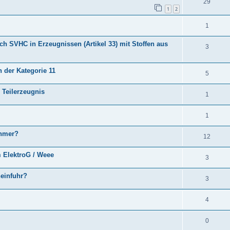
29
1
2
1
h SVHC in Erzeugnissen (Artikel 33) mit Stoffen aus
3
 der Kategorie 11
5
 Teilerzeugnis
1
1
ehmer?
12
 ElektroG / Weee
3
einfuhr?
3
4
0