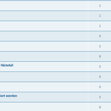
1
1
1
0
2
8
Härtefall
3
0
0
iert werden
3
8