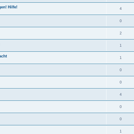
en! Hilfe!
4
0
2
1
acht
1
0
0
4
0
0
1