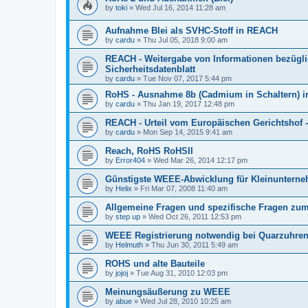
by
toki
»
Wed Jul 16, 2014 11:28 am
Aufnahme Blei als SVHC-Stoff in REACH
by
cardu
»
Thu Jul 05, 2018 9:00 am
REACH - Weitergabe von Informationen bezüglic
Sicherheitsdatenblatt
by
cardu
»
Tue Nov 07, 2017 5:44 pm
RoHS - Ausnahme 8b (Cadmium in Schaltern) in
by
cardu
»
Thu Jan 19, 2017 12:48 pm
REACH - Urteil vom Europäischen Gerichtshof -
by
cardu
»
Mon Sep 14, 2015 9:41 am
Reach, RoHS RoHSII
by
Error404
»
Wed Mar 26, 2014 12:17 pm
Günstigste WEEE-Abwicklung für Kleinuntern
by
Helix
»
Fri Mar 07, 2008 11:40 am
Allgemeine Fragen und spezifische Fragen zum
by
step up
»
Wed Oct 26, 2011 12:53 pm
WEEE Registrierung notwendig bei Quarzuhren
by
Helmuth
»
Thu Jun 30, 2011 5:49 am
ROHS und alte Bauteile
by
jojoj
»
Tue Aug 31, 2010 12:03 pm
Meinungsäußerung zu WEEE
by
abue
»
Wed Jul 28, 2010 10:25 am