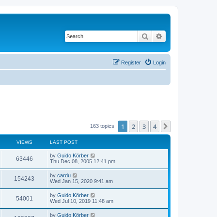
Search
Advanced search
Register
Login
1
2
3
4
Next
163 topics
VIEWS
LAST POST
by
Guido Körber
63446
Thu Dec 08, 2005 12:41 pm
by
cardu
154243
Wed Jan 15, 2020 9:41 am
by
Guido Körber
54001
Wed Jul 10, 2019 11:48 am
by
Guido Körber