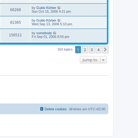
by
Guido Körber
66268
Sun Oct 15, 2006 4:21 pm
by
Guido Körber
81365
Wed Sep 13, 2006 5:10 pm
by
somebody
156511
Fri Sep 01, 2006 8:55 pm
1
2
3
4
Next
163 topics
Jump to
Delete cookies
All times are
UTC+02:00