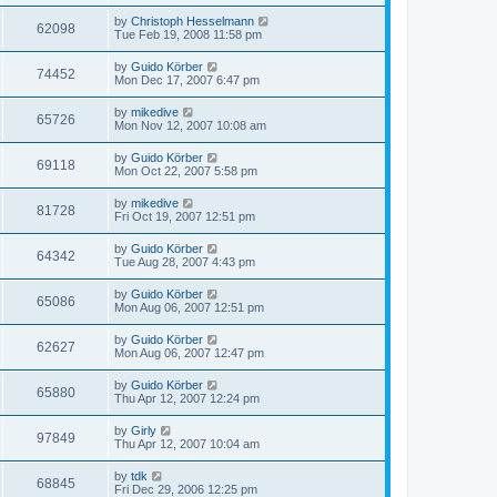
by
Christoph Hesselmann
62098
Tue Feb 19, 2008 11:58 pm
by
Guido Körber
74452
Mon Dec 17, 2007 6:47 pm
by
mikedive
65726
Mon Nov 12, 2007 10:08 am
by
Guido Körber
69118
Mon Oct 22, 2007 5:58 pm
by
mikedive
81728
Fri Oct 19, 2007 12:51 pm
by
Guido Körber
64342
Tue Aug 28, 2007 4:43 pm
by
Guido Körber
65086
Mon Aug 06, 2007 12:51 pm
by
Guido Körber
62627
Mon Aug 06, 2007 12:47 pm
by
Guido Körber
65880
Thu Apr 12, 2007 12:24 pm
by
Girly
97849
Thu Apr 12, 2007 10:04 am
by
tdk
68845
Fri Dec 29, 2006 12:25 pm