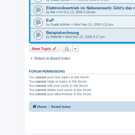
Elektronikvertrieb im Nebenerwerb: Gibt's das
by
fhe
»
Fri Oct 13, 2006 5:28 pm
EuP
by
Guido Körber
»
Wed Sep 13, 2006 5:10 pm
Beispielrechnung
by
PeterW
»
Wed Nov 23, 2005 8:27 pm
New Topic
Return to Board Index
FORUM PERMISSIONS
You
cannot
post new topics in this forum
You
cannot
reply to topics in this forum
You
cannot
edit your posts in this forum
You
cannot
delete your posts in this forum
You
cannot
post attachments in this forum
Home
Board index