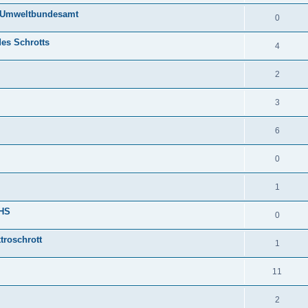
d Umweltbundesamt
0
des Schrotts
4
2
3
6
0
1
oHS
0
troschrott
1
11
2