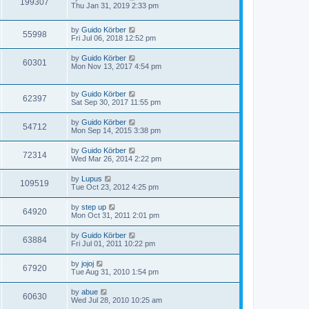
199307
Thu Jan 31, 2019 2:33 pm
by
Guido Körber
55998
Fri Jul 06, 2018 12:52 pm
by
Guido Körber
60301
Mon Nov 13, 2017 4:54 pm
by
Guido Körber
62397
Sat Sep 30, 2017 11:55 pm
by
Guido Körber
54712
Mon Sep 14, 2015 3:38 pm
by
Guido Körber
72314
Wed Mar 26, 2014 2:22 pm
by
Lupus
109519
Tue Oct 23, 2012 4:25 pm
by
step up
64920
Mon Oct 31, 2011 2:01 pm
by
Guido Körber
63884
Fri Jul 01, 2011 10:22 pm
by
jojoj
67920
Tue Aug 31, 2010 1:54 pm
by
abue
60630
Wed Jul 28, 2010 10:25 am