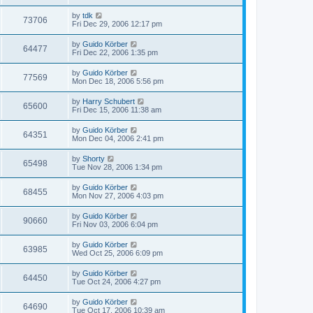
by
tdk
73706
Fri Dec 29, 2006 12:17 pm
by
Guido Körber
64477
Fri Dec 22, 2006 1:35 pm
by
Guido Körber
77569
Mon Dec 18, 2006 5:56 pm
by
Harry Schubert
65600
Fri Dec 15, 2006 11:38 am
by
Guido Körber
64351
Mon Dec 04, 2006 2:41 pm
by
Shorty
65498
Tue Nov 28, 2006 1:34 pm
by
Guido Körber
68455
Mon Nov 27, 2006 4:03 pm
by
Guido Körber
90660
Fri Nov 03, 2006 6:04 pm
by
Guido Körber
63985
Wed Oct 25, 2006 6:09 pm
by
Guido Körber
64450
Tue Oct 24, 2006 4:27 pm
by
Guido Körber
64690
Tue Oct 17, 2006 10:39 am