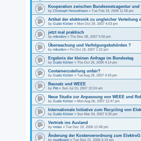
Kooperation zwischen Bundesnetzagentur un
by
Christoph Hesselmann
»
Tue Feb 19, 2008 11:58 pm
Artikel der elektronik zu ungleicher Verteilung 
by
Guido Körber
»
Mon Oct 29, 2007 4:03 pm
jetzt mal praktisch
by
mikedive
»
Thu Nov 08, 2007 5:56 pm
Überwachung und Verfolgungsbehörden ?
by
mikedive
»
Fri Oct 19, 2007 1:22 pm
Ergebnis der kleinen Anfrage im Bundestag
by
Guido Körber
»
Thu Oct 26, 2006 4:14 pm
Containerzuteilung unfair?
by
Guido Körber
»
Tue Aug 28, 2007 4:43 pm
Bausatz und WEEE
by
Pitti
»
Sun Jul 15, 2007 10:24 am
Neue Studie zur Anpassung von WEEE und R
by
Guido Körber
»
Mon Aug 06, 2007 12:47 pm
Internationale Initiative zum Recycling von Elek
by
Guido Körber
»
Sun Mar 04, 2007 9:35 pm
Vertrieb ins Ausland
by
melax
»
Tue Dec 19, 2006 12:48 pm
Änderung der Kostenverordnung zum ElektroG
by
muellmann
»
Tue Nov 21, 2006 4:19 pm