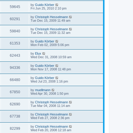
by
Guido Körber
59645
Fri Jun 25, 2010 2:10 pm
by
Christoph Hesselmann
60291
Tue Dec 15, 2009 11:49 am
by
Christoph Hesselmann
59840
Tue Dec 15, 2009 11:32 am
by
Guido Körber
61353
Mon Feb 02, 2009 5:06 pm
by
Elux
62443
Wed Dec 31, 2008 10:59 am
by
Guido Körber
94336
Mon Nov 17, 2008 11:48 pm
by
Guido Körber
66480
Wed Jul 23, 2008 1:16 pm
by
muellmann
67850
Wed Apr 30, 2008 1:50 pm
by
Christoph Hesselmann
62690
Tue Mar 04, 2008 11:14 am
by
Christoph Hesselmann
67738
Wed Feb 27, 2008 2:36 pm
by
Christoph Hesselmann
82299
Wed Feb 20, 2008 12:18 am