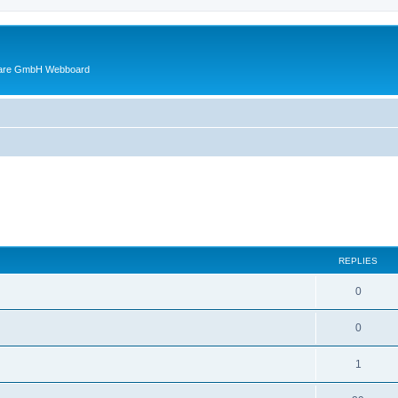
ware GmbH Webboard
ed search
REPLIES
0
0
1