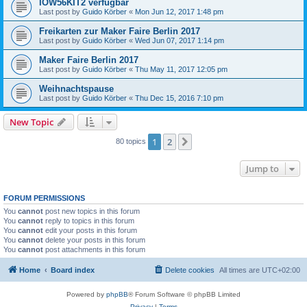
IOW56KIT2 verfügbar
Last post by
Guido Körber
«
Mon Jun 12, 2017 1:48 pm
Freikarten zur Maker Faire Berlin 2017
Last post by
Guido Körber
«
Wed Jun 07, 2017 1:14 pm
Maker Faire Berlin 2017
Last post by
Guido Körber
«
Thu May 11, 2017 12:05 pm
Weihnachtspause
Last post by
Guido Körber
«
Thu Dec 15, 2016 7:10 pm
New Topic
1
2
Next
80 topics
Jump to
FORUM PERMISSIONS
You
cannot
post new topics in this forum
You
cannot
reply to topics in this forum
You
cannot
edit your posts in this forum
You
cannot
delete your posts in this forum
You
cannot
post attachments in this forum
Home
Board index
Delete cookies
All times are
UTC+02:00
Powered by
phpBB
® Forum Software © phpBB Limited
Privacy
|
Terms