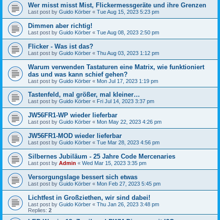
Wer misst misst Mist, Flickermessgeräte und ihre Grenzen
Last post by
Guido Körber
«
Tue Aug 15, 2023 5:23 pm
Dimmen aber richtig!
Last post by
Guido Körber
«
Tue Aug 08, 2023 2:50 pm
Flicker - Was ist das?
Last post by
Guido Körber
«
Thu Aug 03, 2023 1:12 pm
Warum verwenden Tastaturen eine Matrix, wie funktioniert
das und was kann schief gehen?
Last post by
Guido Körber
«
Mon Jul 17, 2023 1:19 pm
Tastenfeld, mal größer, mal kleiner…
Last post by
Guido Körber
«
Fri Jul 14, 2023 3:37 pm
JW56FR1-WP wieder lieferbar
Last post by
Guido Körber
«
Mon May 22, 2023 4:26 pm
JW56FR1-MOD wieder lieferbar
Last post by
Guido Körber
«
Tue Mar 28, 2023 4:56 pm
Silbernes Jubiläum - 25 Jahre Code Mercenaries
Last post by
Admin
«
Wed Mar 15, 2023 3:35 pm
Versorgungslage bessert sich etwas
Last post by
Guido Körber
«
Mon Feb 27, 2023 5:45 pm
Lichtfest in Großziethen, wir sind dabei!
Last post by
Guido Körber
«
Thu Jan 26, 2023 3:48 pm
Replies:
2