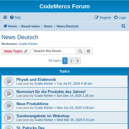
CodeMercs Forum
FAQ
Register
Login
S
Home
Board index
News
News Deutsch
e
News Deutsch
a
Moderator:
Guido Körber
r
Search
Advanced search
New Topic
c
1
2
Next
80 topics
h
Topics
Physik und Elektronik
Last post by
Guido Körber
«
Tue Jul 07, 2026 4:30 pm
Nominiert für die Produkte des Jahres!
Last post by
Guido Körber
«
Sun Dec 14, 2025 1:26 am
Neue Produktlinie
Last post by
Guido Körber
«
Mon Jun 23, 2025 3:28 pm
Sonderangebote im Webshop
Last post by
Guido Körber
«
Wed Mar 26, 2025 5:31 pm
St. Patricks Day