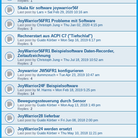
Replies:
1
Skala für software joywarrior56f
Last post by
Lars
«
Sat Feb 29, 2020 10:16 am
JoyWarrior56FR1 Probleme mit Software
Last post by
Christoph Jung
«
Thu Jan 02, 2020 4:15 pm
Replies:
3
Rechnerstart aus ACPI C7 ("Tiefschlaf")
Last post by
Guido Körber
«
Mon Sep 16, 2019 6:17 pm
Replies:
5
JoyWarrior56FR1 Beispielsoftware Daten-Recorder,
Zeitaufzeichnung
Last post by
Christoph Jung
«
Thu Jul 18, 2019 10:52 am
Replies:
2
Joywarrior JW56FR1 konfigurieren
Last post by
dummzeuch
«
Tue Apr 23, 2019 10:47 am
Replies:
4
JoyWarrior24F Beispielsoftware
Last post by
M. Harms
«
Mon Feb 18, 2019 5:25 pm
Replies:
14
Bewegungssteuerung durch Sensor
Last post by
Guido Körber
«
Mon Aug 13, 2018 1:49 pm
Replies:
2
JoyWarrior28 lieferbar
Last post by
Guido Körber
«
Fri Jun 08, 2018 2:00 pm
JoyWarrior24 werden ersetzt
Last post by
Guido Körber
«
Thu May 10, 2018 11:21 pm