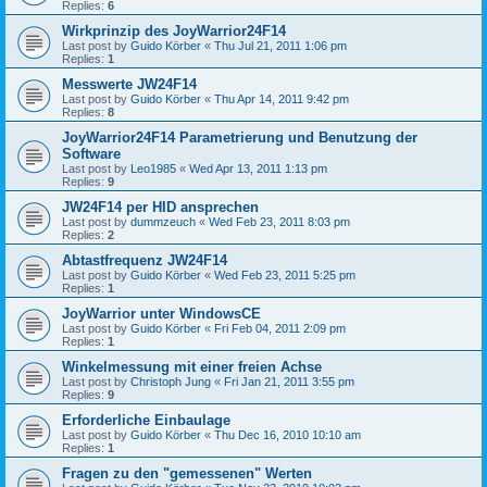
Replies:
6
Wirkprinzip des JoyWarrior24F14
Last post by
Guido Körber
«
Thu Jul 21, 2011 1:06 pm
Replies:
1
Messwerte JW24F14
Last post by
Guido Körber
«
Thu Apr 14, 2011 9:42 pm
Replies:
8
JoyWarrior24F14 Parametrierung und Benutzung der
Software
Last post by
Leo1985
«
Wed Apr 13, 2011 1:13 pm
Replies:
9
JW24F14 per HID ansprechen
Last post by
dummzeuch
«
Wed Feb 23, 2011 8:03 pm
Replies:
2
Abtastfrequenz JW24F14
Last post by
Guido Körber
«
Wed Feb 23, 2011 5:25 pm
Replies:
1
JoyWarrior unter WindowsCE
Last post by
Guido Körber
«
Fri Feb 04, 2011 2:09 pm
Replies:
1
Winkelmessung mit einer freien Achse
Last post by
Christoph Jung
«
Fri Jan 21, 2011 3:55 pm
Replies:
9
Erforderliche Einbaulage
Last post by
Guido Körber
«
Thu Dec 16, 2010 10:10 am
Replies:
1
Fragen zu den "gemessenen" Werten