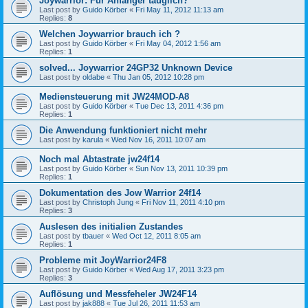
Joywarrior: Für Anfänger tauglich?
Last post by
Guido Körber
«
Fri May 11, 2012 11:13 am
Replies:
8
Welchen Joywarrior brauch ich ?
Last post by
Guido Körber
«
Fri May 04, 2012 1:56 am
Replies:
1
solved... Joywarrior 24GP32 Unknown Device
Last post by
oldabe
«
Thu Jan 05, 2012 10:28 pm
Mediensteuerung mit JW24MOD-A8
Last post by
Guido Körber
«
Tue Dec 13, 2011 4:36 pm
Replies:
1
Die Anwendung funktioniert nicht mehr
Last post by
karula
«
Wed Nov 16, 2011 10:07 am
Noch mal Abtastrate jw24f14
Last post by
Guido Körber
«
Sun Nov 13, 2011 10:39 pm
Replies:
1
Dokumentation des Jow Warrior 24f14
Last post by
Christoph Jung
«
Fri Nov 11, 2011 4:10 pm
Replies:
3
Auslesen des initialien Zustandes
Last post by
tbauer
«
Wed Oct 12, 2011 8:05 am
Replies:
1
Probleme mit JoyWarrior24F8
Last post by
Guido Körber
«
Wed Aug 17, 2011 3:23 pm
Replies:
3
Auflösung und Messfeheler JW24F14
Last post by
jak888
«
Tue Jul 26, 2011 11:53 am