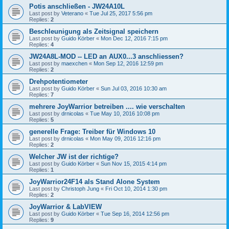
Potis anschließen - JW24A10L
Last post by
Veterano
«
Tue Jul 25, 2017 5:56 pm
Replies:
2
Beschleunigung als Zeitsignal speichern
Last post by
Guido Körber
«
Mon Dec 12, 2016 7:15 pm
Replies:
4
JW24A8L-MOD -- LED an AUX0...3 anschliessen?
Last post by
maexchen
«
Mon Sep 12, 2016 12:59 pm
Replies:
2
Drehpotentiometer
Last post by
Guido Körber
«
Sun Jul 03, 2016 10:30 am
Replies:
7
mehrere JoyWarrior betreiben .... wie verschalten
Last post by
drnicolas
«
Tue May 10, 2016 10:08 pm
Replies:
5
generelle Frage: Treiber für Windows 10
Last post by
drnicolas
«
Mon May 09, 2016 12:16 pm
Replies:
2
Welcher JW ist der richtige?
Last post by
Guido Körber
«
Sun Nov 15, 2015 4:14 pm
Replies:
1
JoyWarrior24F14 als Stand Alone System
Last post by
Christoph Jung
«
Fri Oct 10, 2014 1:30 pm
Replies:
2
JoyWarrior & LabVIEW
Last post by
Guido Körber
«
Tue Sep 16, 2014 12:56 pm
Replies:
9