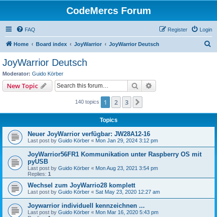
CodeMercs Forum
FAQ
Register
Login
S
Home
Board index
JoyWarrior
JoyWarrior Deutsch
e
JoyWarrior Deutsch
a
Moderator:
Guido Körber
r
Search
Advanced search
New Topic
c
1
2
3
Next
140 topics
h
Topics
Neuer JoyWarrior verfügbar: JW28A12-16
Last post by
Guido Körber
«
Mon Jan 29, 2024 3:12 pm
JoyWarrior56FR1 Kommunikation unter Raspberry OS mit
pyUSB
Last post by
Guido Körber
«
Mon Aug 23, 2021 3:54 pm
Replies:
1
Wechsel zum JoyWarrio28 komplett
Last post by
Guido Körber
«
Sat May 23, 2020 12:27 am
Joywarrior individuell kennzeichnen ...
Last post by
Guido Körber
«
Mon Mar 16, 2020 5:43 pm