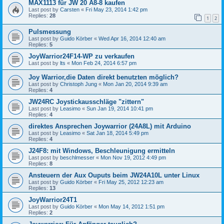
MAX1113 für JW 20 A8-8 kaufen
Last post by
Carsten
«
Fri May 23, 2014 1:42 pm
Replies:
28
1
2
Pulsmessung
Last post by
Guido Körber
«
Wed Apr 16, 2014 12:40 am
Replies:
5
JoyWarrior24F14-WP zu verkaufen
Last post by
lts
«
Mon Feb 24, 2014 6:57 pm
Joy Warrior,die Daten direkt benutzten möglich?
Last post by
Christoph Jung
«
Mon Jan 20, 2014 9:39 am
Replies:
4
JW24RC Joystickausschläge "zittern"
Last post by
Leasimo
«
Sun Jan 19, 2014 10:41 pm
Replies:
4
direktes Ansprechen Joywarrior (24A8L) mit Arduino
Last post by
Leasimo
«
Sat Jan 18, 2014 5:49 pm
Replies:
4
J24F8: mit Windows, Beschleunigung ermitteln
Last post by
beschlmesser
«
Mon Nov 19, 2012 4:49 pm
Replies:
8
Ansteuern der Aux Ouputs beim JW24A10L unter Linux
Last post by
Guido Körber
«
Fri May 25, 2012 12:23 am
Replies:
13
JoyWarrior24T1
Last post by
Guido Körber
«
Mon May 14, 2012 1:51 pm
Replies:
2