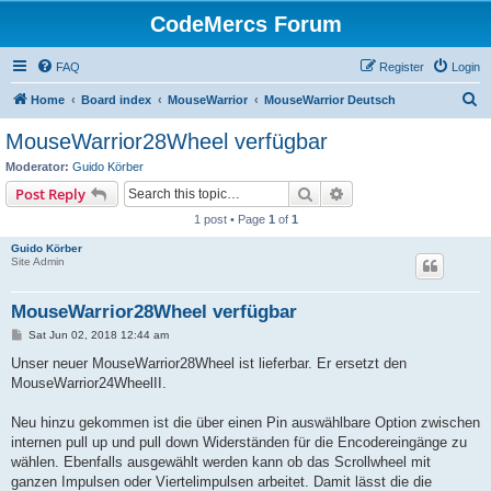
CodeMercs Forum
FAQ
Register
Login
S
Home
Board index
MouseWarrior
MouseWarrior Deutsch
e
MouseWarrior28Wheel verfügbar
a
Moderator:
Guido Körber
r
Search
Advanced search
Post Reply
c
1 post • Page
1
of
1
h
Guido Körber
Site Admin
MouseWarrior28Wheel verfügbar
P
Sat Jun 02, 2018 12:44 am
o
s
Unser neuer MouseWarrior28Wheel ist lieferbar. Er ersetzt den
t
MouseWarrior24WheelII.
Neu hinzu gekommen ist die über einen Pin auswählbare Option zwischen
internen pull up und pull down Widerständen für die Encodereingänge zu
wählen. Ebenfalls ausgewählt werden kann ob das Scrollwheel mit
ganzen Impulsen oder Viertelimpulsen arbeitet. Damit lässt die die