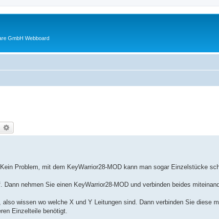
ware GmbH Webboard
earch
Advanced search
gt? Kein Problem, mit dem KeyWarrior28-MOD kann man sogar Einzelstücke sch
uf. Dann nehmen Sie einen KeyWarrior28-MOD und verbinden beides miteinand
n, also wissen wo welche X und Y Leitungen sind. Dann verbinden Sie diese m
n Einzelteile benötigt.