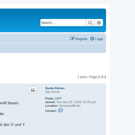
Search
Advanced search
Register
Login
1 post • Page
1
of
1
Guido Körber
Site Admin
Posts:
2887
Joined:
Tue Nov 25, 2003 10:25 pm
nell bauen.
Location:
Germany/Berlin
C
Contact:
o
er.
n
t
a
it den X und Y
c
t
G