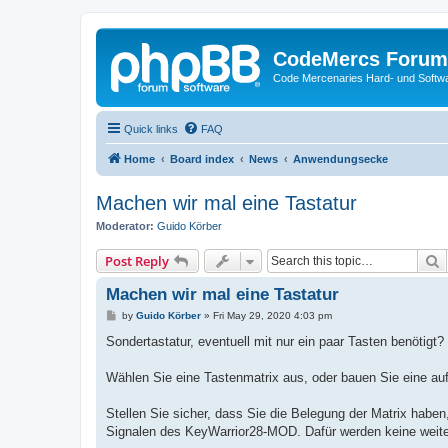
CodeMercs Forum
Code Mercenaries Hard- und Soft
Quick links
FAQ
Home
Board index
News
Anwendungsecke
Machen wir mal eine Tastatur
Moderator:
Guido Körber
S
Post Reply
Machen wir mal eine Tastatur
P
by
Guido Körber
»
Fri May 29, 2020 4:03 pm
o
s
Sondertastatur, eventuell mit nur ein paar Tasten benöti
t
Wählen Sie eine Tastenmatrix aus, oder bauen Sie eine a
Stellen Sie sicher, dass Sie die Belegung der Matrix habe
Signalen des KeyWarrior28-MOD. Dafür werden keine weitere