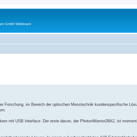
ware GmbH Webboard
ed search
 der Forschung, im Bereich der optischen Messtechnik kundenspezifische Lös
 um.
kern mit USB Interface. Der erste davon, der PhotonWarrior28A2, ist momenta