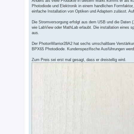
Anders als viele Produkte in diesem Markt kommt er als kom
Photodiode und Elektronik in einem handlichen Formfaktor,
einfache Installation von Optiken und Adaptern zulässt. A
Die Stromversorgung erfolgt aus dem USB und die Daten (12
wie LabView oder MathLab erlaubt. Die installation eines sp
aus.
Der PhotonWarrior28A2 hat sechs umschaltbare Verstärkung
BPX65 Photodiode. Kundenspezifische Ausführungen werde
Zum Preis sei erst mal gesagt, dass er dreistellig wird.