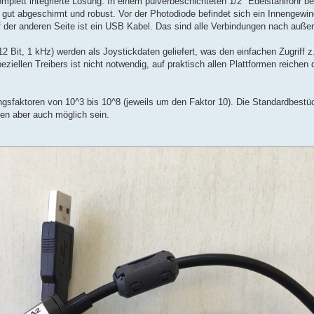
plett integrierte Lösung. In einem pulverbeschichteten 1/2" Edelstahlrohr be
 gut abgeschirmt und robust. Vor der Photodiode befindet sich ein Innengew
uf der anderen Seite ist ein USB Kabel. Das sind alle Verbindungen nach auße
 Bit, 1 kHz) werden als Joystickdaten geliefert, was den einfachen Zugriff
eziellen Treibers ist nicht notwendig, auf praktisch allen Plattformen reichen
sfaktoren von 10^3 bis 10^8 (jeweils um den Faktor 10). Die Standardbestüc
n aber auch möglich sein.