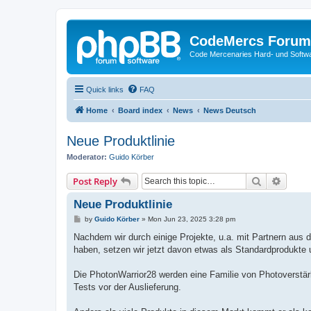
CodeMercs Forum
Code Mercenaries Hard- und Soft
Quick links
FAQ
Home
Board index
News
News Deutsch
Neue Produktlinie
Moderator:
Guido Körber
Search
Advanc
Post Reply
Neue Produktlinie
P
by
Guido Körber
»
Mon Jun 23, 2025 3:28 pm
o
s
Nachdem wir durch einige Projekte, u.a. mit Partnern aus
t
haben, setzen wir jetzt davon etwas als Standardprodukte
Die PhotonWarrior28 werden eine Familie von Photoverstär
Tests vor der Auslieferung.