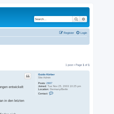
Search
Advanced search
Register
Login
1 post • Page
1
of
1
Guido Körber
Site Admin
Posts:
2887
Joined:
Tue Nov 25, 2003 10:25 pm
ungen entwickelt
Location:
Germany/Berlin
C
Contact:
o
n
n in den letzten
t
a
c
t
G