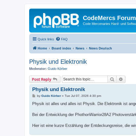
CodeMercs Forum
Code Mercenaries Hard- und Soft
Quick links
FAQ
Home
Board index
News
News Deutsch
Physik und Elektronik
Moderator:
Guido Körber
Search
Advanc
Post Reply
Physik und Elektronik
P
by
Guido Körber
»
Tue Jul 07, 2026 4:30 pm
o
s
Physik ist alles und alles ist Physik. Die Elektronik ist 
t
Bei der Entwicklung der PhothonWarrior28A2 Photoverstärke
Hier ist eine kurze Erzählung der Entdeckungsreise, die wi